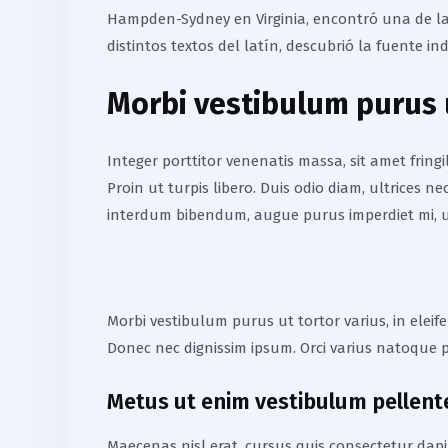
Hampden-Sydney en Virginia, encontró una de las
distintos textos del latín, descubrió la fuente in
Morbi vestibulum purus u
Integer porttitor venenatis massa, sit amet frin
Proin ut turpis libero. Duis odio diam, ultrices 
interdum bibendum, augue purus imperdiet mi, u
Morbi vestibulum purus ut tortor varius, in elei
Donec nec dignissim ipsum. Orci varius natoque p
Metus ut enim vestibulum pellen
Maecenas nisl erat, cursus quis consectetur dapib