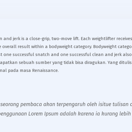
n and jerk is a close-grip, two-move lift. Each weightlifter recei
e overall result within a bodyweight category. Bodyweight catego
ast one successful snatch and one successful clean and jerk also 
ndapatkan sebuah sumber yang tidak bisa diragukan. Yang dituli
kenal pada masa Renaissance.
eorang pembaca akan terpengaruh oleh isitue tulisan d
penggunaan Lorem Ipsum adalah karena ia kurang lebih 