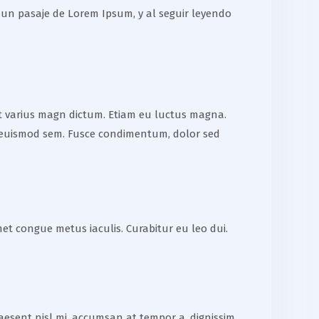
 un pasaje de Lorem Ipsum, y al seguir leyendo
 et varius magn dictum. Etiam eu luctus magna.
 non euismod sem. Fusce condimentum, dolor sed
et congue metus iaculis. Curabitur eu leo dui.
raesent nisl mi, accumsan at tempor a, dignissim