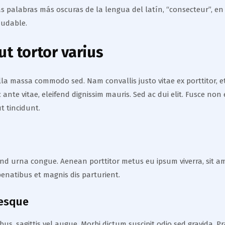
 palabras más oscuras de la lengua del latín, “consecteur”, en
dudable.
t tortor varius
gilla massa commodo sed. Nam convallis justo vitae ex porttitor,
nec ante vitae, eleifend dignissim mauris. Sed ac dui elit. Fusce
t tincidunt.
fend urna congue. Aenean porttitor metus eu ipsum viverra, sit am
enatibus et magnis dis parturient.
tesque
us, sagittis vel augue. Morbi dictum suscipit odio sed gravida. P